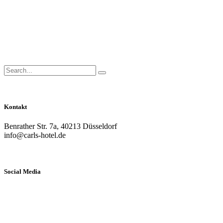
Close
Side
Menu
Search
Search...
for:
Kontakt
Benrather Str. 7a, 40213 Düsseldorf
info@carls-hotel.de
Social Media