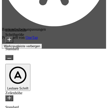
Barrierefreiheitsanpassungen
Inhaltsmodule
Schriftgröße
Präsentiert von
OneTap
Werkzeugleiste verbergen
Standard
Lesbare Schrift
Zeilenhöhe
Standard