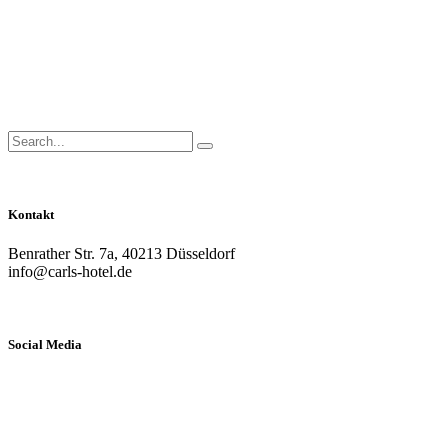
Close
Side
Menu
Search
Search...
for:
Kontakt
Benrather Str. 7a, 40213 Düsseldorf
info@carls-hotel.de
Social Media