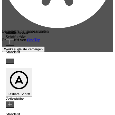
Barrierefreiheitsanpassungen
Inhaltsmodule
Schriftgröße
Präsentiert von
OneTap
Werkzeugleiste verbergen
Standard
Lesbare Schrift
Zeilenhöhe
Standard