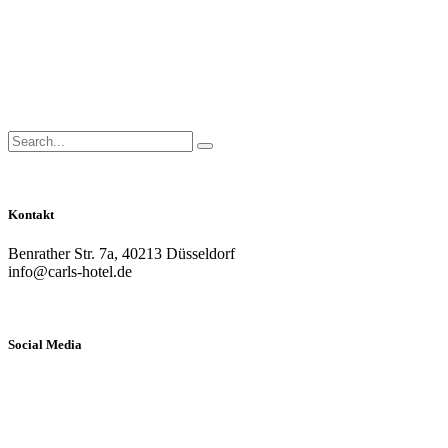
Close
Side
Menu
Search
Search...
for:
Kontakt
Benrather Str. 7a, 40213 Düsseldorf
info@carls-hotel.de
Social Media